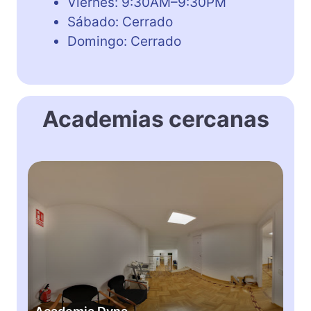
Viernes: 9:30AM–9:30PM
Sábado: Cerrado
Domingo: Cerrado
Academias cercanas
A
c
a
d
e
m
i
a
D