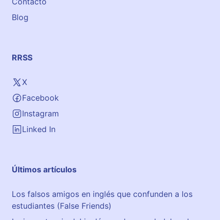
Contacto
i
Blog
s
h
RRSS
X
Facebook
Instagram
Linked In
Últimos artículos
Los falsos amigos en inglés que confunden a los
estudiantes (False Friends)