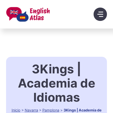
Saltar
al
contenido
3Kings |
Academia de
Idiomas
Inicio
>
Navarra
>
Pamplona
>
3Kings | Academia de