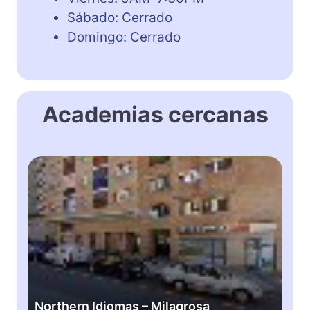
Sábado: Cerrado
Domingo: Cerrado
Academias cercanas
N
o
r
t
h
e
r
n
I
Northern Idiomas – Milagrosa