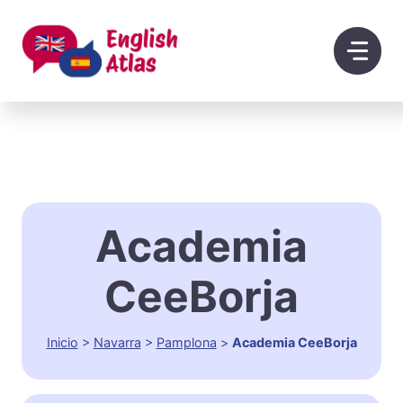
Saltar
al
contenido
Academia
CeeBorja
Inicio
>
Navarra
>
Pamplona
>
Academia CeeBorja