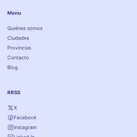
a
-
Menu
I
n
Quiénes somos
E
Ciudades
n
g
Provincias
l
Contacto
i
Blog
s
h
RRSS
X
Facebook
Instagram