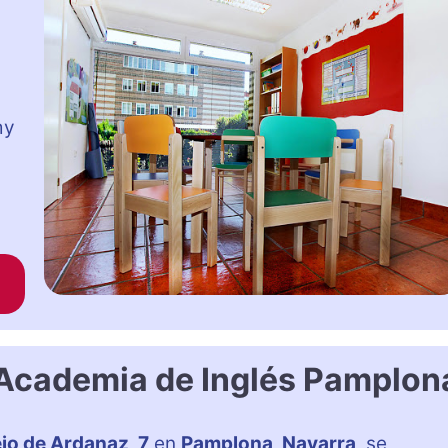
my
Academia de Inglés Pamplon
jo de Ardanaz, 7
en
Pamplona, Navarra
, se