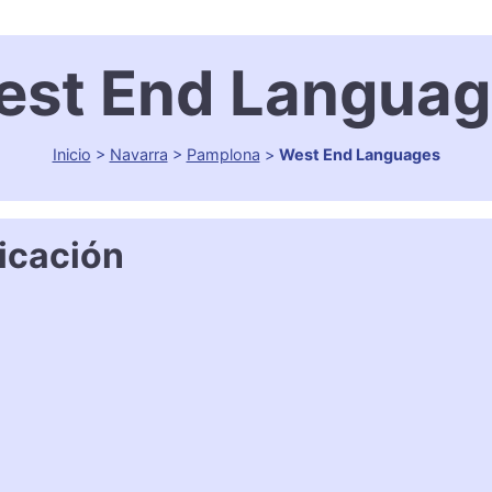
est End Languag
Inicio
>
Navarra
>
Pamplona
>
West End Languages
icación