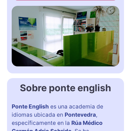
Sobre ponte english
Ponte English
es una academia de
idiomas ubicada en
Pontevedra
,
específicamente en la
Rúa Médico