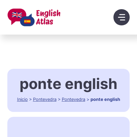
Saltar
al
contenido
ponte english
Inicio
>
Pontevedra
>
Pontevedra
>
ponte english