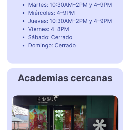
Martes: 10:30AM–2PM y 4–9PM
Miércoles: 4–9PM
Jueves: 10:30AM–2PM y 4–9PM
Viernes: 4–8PM
Sábado: Cerrado
Domingo: Cerrado
Academias cercanas
K
i
d
s
&