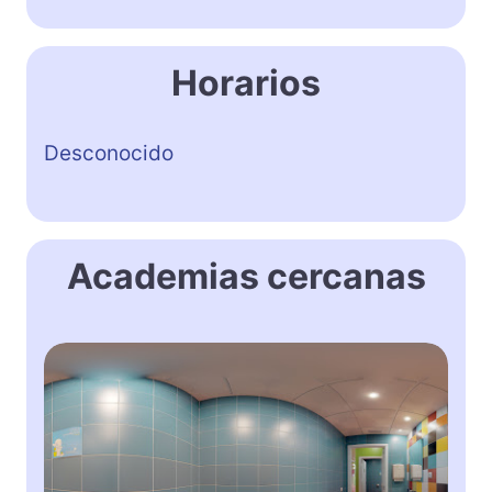
Horarios
Desconocido
Academias cercanas
K
i
d
s
&
U