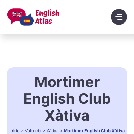
Saltar
al
contenido
Mortimer
English Club
Xàtiva
Inicio
>
Valencia
>
Xàtiva
>
Mortimer English Club Xàtiva