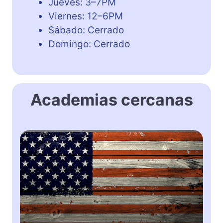
Jueves: 3–7PM
Viernes: 12–6PM
Sábado: Cerrado
Domingo: Cerrado
Academias cercanas
S
A
S
E
F
o
r
m