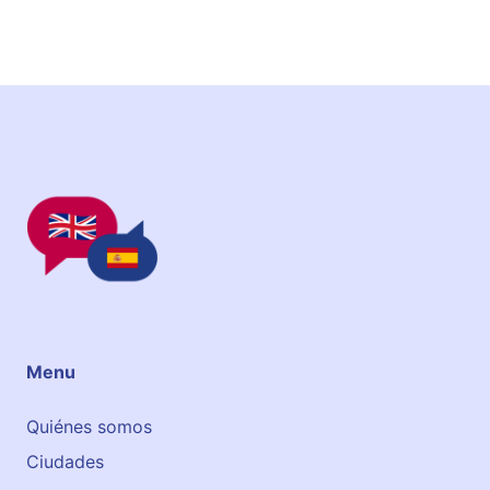
X
à
t
i
v
a
Menu
Quiénes somos
Ciudades