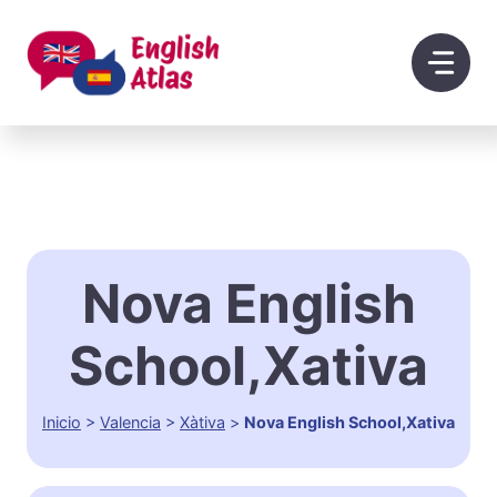
Saltar
al
contenido
Nova English
School,Xativa
Inicio
>
Valencia
>
Xàtiva
>
Nova English School,Xativa