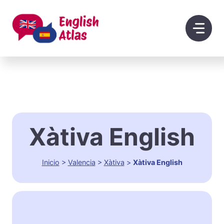
Saltar
al
contenido
Xàtiva English
Inicio
>
Valencia
>
Xàtiva
>
Xàtiva English