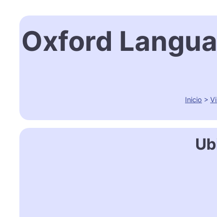
Oxford Langua
Inicio
>
V
Ub