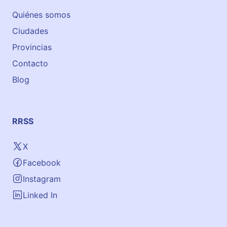
l
Quiénes somos
b
Ciudades
a
o
Provincias
Contacto
Blog
RRSS
X
Facebook
Instagram
Linked In