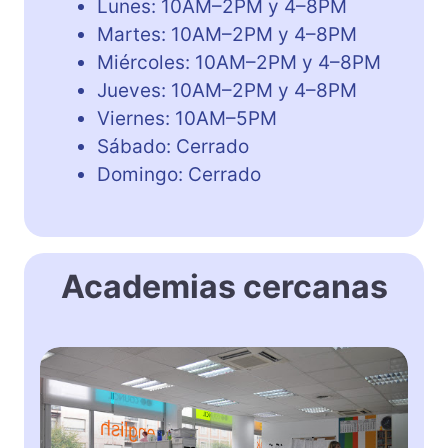
Lunes: 10AM–2PM y 4–8PM
Martes: 10AM–2PM y 4–8PM
Miércoles: 10AM–2PM y 4–8PM
Jueves: 10AM–2PM y 4–8PM
Viernes: 10AM–5PM
Sábado: Cerrado
Domingo: Cerrado
Academias cercanas
B
r
i
t