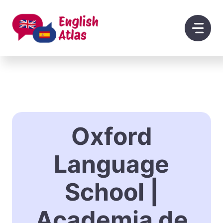
Saltar
al
contenido
Oxford
Language
School |
Academia de