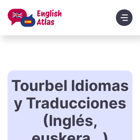
Saltar
al
contenido
Tourbel Idiomas
y Traducciones
(Inglés,
euskera…)