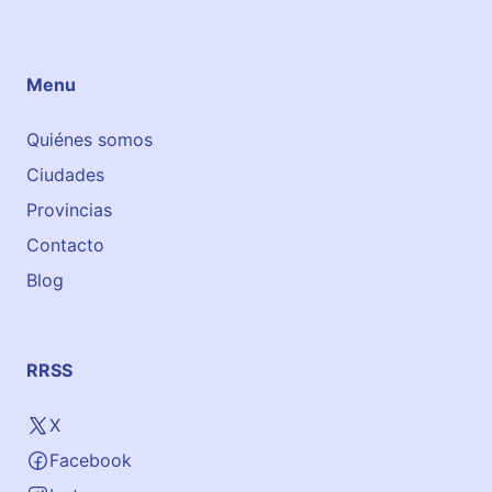
l
é
s
Menu
p
a
Quiénes somos
r
Ciudades
a
n
Provincias
i
Contacto
ñ
Blog
o
s
e
n
RRSS
G
e
X
t
Facebook
x