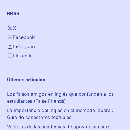
e
m
RRSS
o
s
X
,
Facebook
2
9
Instagram
Linked In
Últimos artículos
Los falsos amigos en inglés que confunden a los
estudiantes (False Friends)
La importancia del inglés en el mercado laboral:
Guía de conectores textuales
Ventajas de las academias de apoyo escolar e