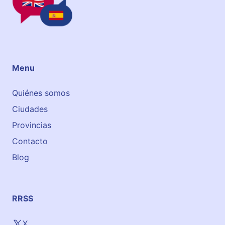
u
o
t
x
u
Menu
Quiénes somos
Ciudades
Provincias
Contacto
Blog
RRSS
X