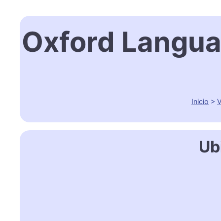
Oxford Langua
Inicio
>
V
Ub