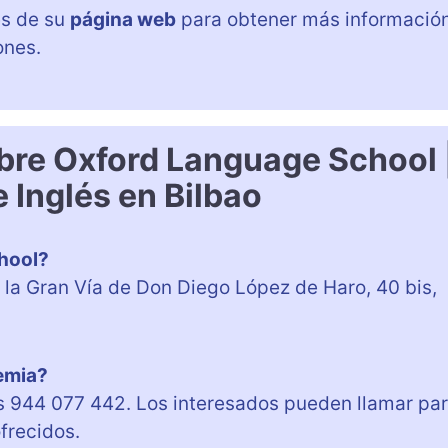
és de su
página web
para obtener más informació
ones.
bre Oxford Language School 
 Inglés en Bilbao
hool?
la Gran Vía de Don Diego López de Haro, 40 bis,
demia?
es 944 077 442. Los interesados pueden llamar pa
frecidos.