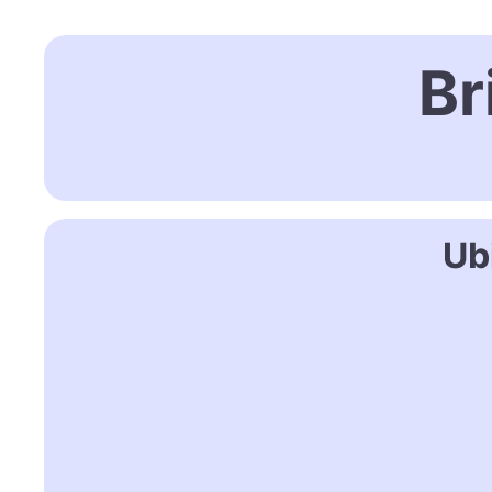
Br
Ub