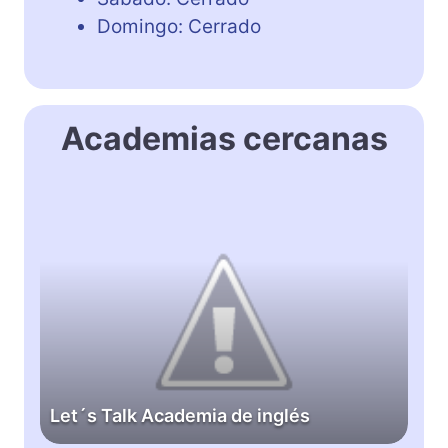
Domingo: Cerrado
Academias cercanas
L
e
t
´
s
T
a
l
k
Let´s Talk Academia de inglés
A