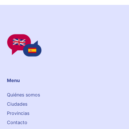
a
n
g
o
Menu
Quiénes somos
Ciudades
Provincias
Contacto