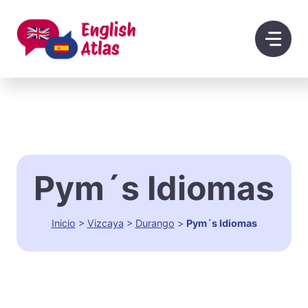
Saltar
al
contenido
Pym´s Idiomas
Inicio
>
Vizcaya
>
Durango
>
Pym´s Idiomas