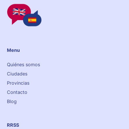
ñ
o
s
D
u
r
a
Menu
n
g
Quiénes somos
o
Ciudades
Provincias
Contacto
Blog
RRSS