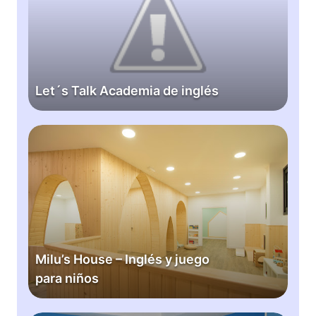
s
T
a
l
k
Let´s Talk Academia de inglés
A
c
a
M
d
i
e
l
m
u
i
’
a
s
d
H
e
o
Milu’s House – Inglés y juego
i
u
para niños
n
s
g
e