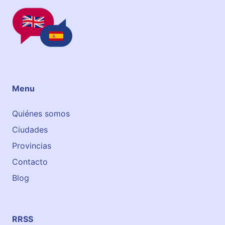
1
0
l
o
c
a
l
Menu
A
c
Quiénes somos
a
d
Ciudades
e
Provincias
m
Contacto
i
a
Blog
G
e
n
RRSS