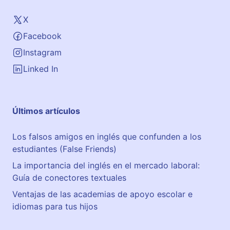
e
r
X
a
Facebook
l
M
Instagram
i
Linked In
l
i
t
Últimos artículos
a
r
5
Los falsos amigos en inglés que confunden a los
estudiantes (False Friends)
La importancia del inglés en el mercado laboral:
Guía de conectores textuales
Ventajas de las academias de apoyo escolar e
idiomas para tus hijos