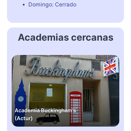
Domingo: Cerrado
Academias cercanas
A
c
a
d
e
m
i
a
Academia Buckingham’s
B
(Actur)
u
c