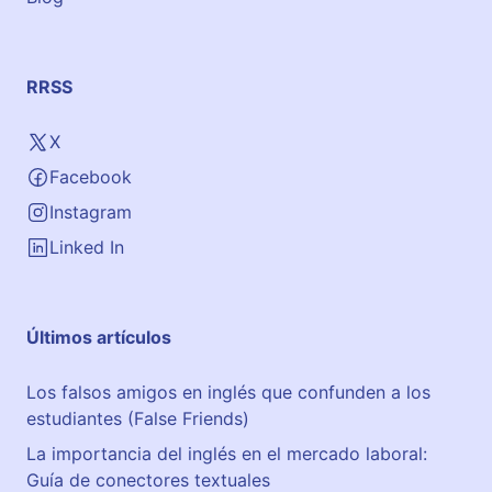
c
a
l
RRSS
A
c
X
a
Facebook
d
e
Instagram
m
Linked In
i
a
G
Últimos artículos
e
n
Los falsos amigos en inglés que confunden a los
e
estudiantes (False Friends)
r
a
La importancia del inglés en el mercado laboral:
l
Guía de conectores textuales