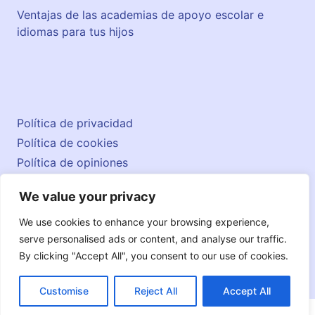
M
Ventajas de las academias de apoyo escolar e
i
idiomas para tus hijos
l
i
t
a
r
5
Política de privacidad
Política de cookies
Política de opiniones
Aviso legal
We value your privacy
Contacto
© 2026 englishatlas.es
We use cookies to enhance your browsing experience,
serve personalised ads or content, and analyse our traffic.
By clicking "Accept All", you consent to our use of cookies.
Customise
Reject All
Accept All